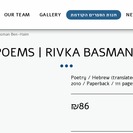
OUR TEAM
GALLERY
חנות הספרים הקודמת
NE
Basman Ben-Haim
POEMS | RIVKA BASMA
Poetry / Hebrew (translate
2010 / Paperback / 111 page
₪
86