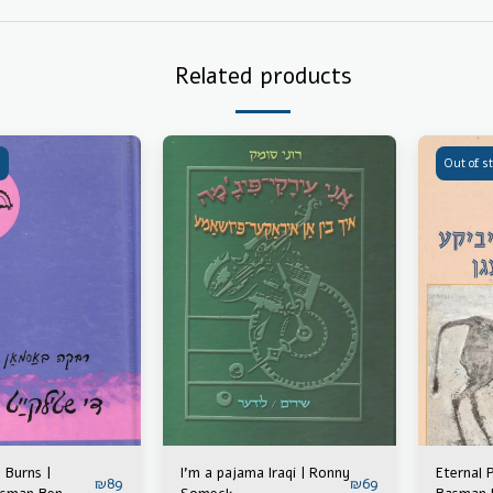
Related products
Out of s
 Burns |
I'm a pajama Iraqi | Ronny
Eternal 
₪
89
₪
69