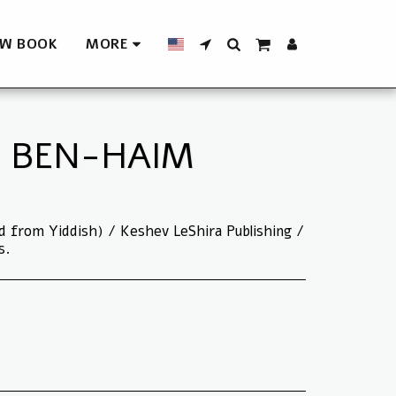
W BOOK
MORE
N BEN-HAIM
d from Yiddish) / Keshev LeShira Publishing /
s.