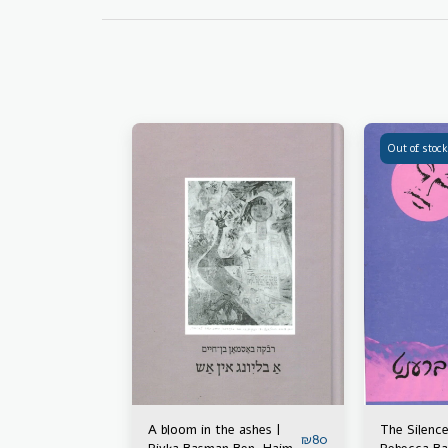
Out of stock
A bloom in the ashes |
The Silence
₪
80