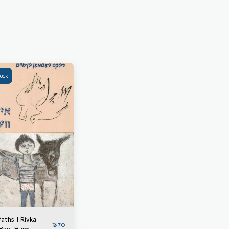
tock
Paths | Rivka
₪
70