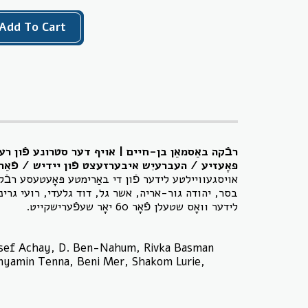
Add To Cart
רבֿקה באַסמאַן בן-חיים | אויף דער סטרונע פֿון רע
פּאָעזיע / העברעיִש איבערזעצט פֿון יידיש / פֿאַרלאַג: קשב לשירה / 2010 / וו.
אויסגעוויילטע לידער פֿון די באַרימטע פּאָעטעסע רב
בסר, יהודה גור-אריה, אשר גל, דוד גלעדי, רועי גרי.
לידער וואָס שטעלן פֿאָר 60 יאָר שעפֿערישקייט.
osef Achay, D. Ben-Nahum, Rivka Basman
nyamin Tenna, Beni Mer, Shakom Lurie,