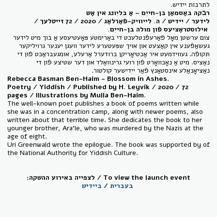
לתרבות יידיש.
רבֿקה באַסמאַן בן-חייִם – אַ בליִונג אין אַש
לידער / יידיש / ה. לייוויק-פֿאַרלאַג / 2020 / 72 זייטלעך /
אילוסטראַציעס פֿון מולה בן-חייִם.
צום ערשטן מאָל פֿאַרעפֿנטלעכט די באַרימטע פּאָעטיעסע אַ בוך מיט לידער
געשאַפֿענע אין קאַצעט און אויך שפּעטערע לידער וועגן יענער גרויליקער
תּקופֿה. געווידמעט איר אַכטיאָריקן ברודערל אַרעלע, אומגעבראַכט פֿון די
נאַציס. מיט אַ נאָכוואָרט פֿון רועי גרינוואַלד און דער שטיצע פֿון די
נאַציאָנאַלע אינסטאַנץ פֿאַר ייִדישער קולטור.
Rebecca Basman Ben-Haim - Blossom in Ashes
.
Poetry / Yiddish / Published by H. Leyvik / 2020 / 72
pages / Illustrations by Mulla Ben-Haim
.
The well-known poet publishes a book of poems written while
she was in a concentration camp, along with newer poems, also
written about that terrible time. She dedicates the book to her
younger brother, Ara'le, who was murdered by the Nazis at the
age of eight.
Uri Greenwald wrote the epilogue. The book was supported by of
the National Authority for Yiddish Culture.
:לצפייה באירוע ההשקה / To view the launch event
ביידיש
/
בעברית