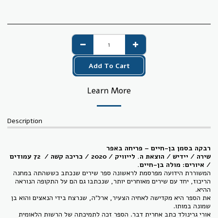
Add To Cart
Learn More
Description
רבקה בסמן בן-חיים – פריחה באפר
שירה / יידיש / הוצאת ה. לייוויק / 2020 / כריכה קשה / 72 עמודים
/ איורים: מולה בן-חיים.
המשוררת הידועה מפרסמת לראשונה ספר שירים שנכתב כששהתה במחנה
הריכוז, יחד עם שירים מאוחרים יותר, שנכתבו גם הם על התקופה הנוראה
ההיא.
את הספר היא מקדישה לאחיה הצעיר, ארל'ה, שנרצח בידי הנאצים והוא בן
שמונה במותו.
אורי גרינולד כתב אחרית דבר. הספר זכה לתמיכתה של הרשות הלאומית