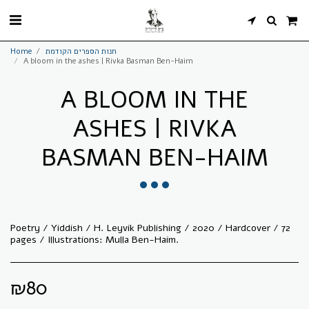
Home
חנות הספרים הקודמת
A bloom in the ashes | Rivka Basman Ben-Haim
A BLOOM IN THE
ASHES | RIVKA
BASMAN BEN-HAIM
Poetry / Yiddish / H. Leyvik Publishing / 2020 / Hardcover / 72
pages / Illustrations: Mulla Ben-Haim.
₪
80