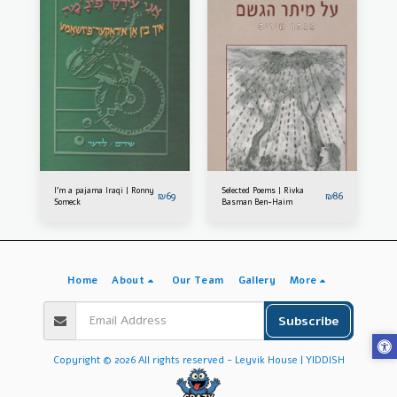
I'm a pajama Iraqi | Ronny
Selected Poems | Rivka
₪
69
₪
86
Someck
Basman Ben-Haim
Home
About
Our Team
Gallery
More
Subscribe
Copyright © 2026 All rights reserved -
Leyvik House | YIDDISH