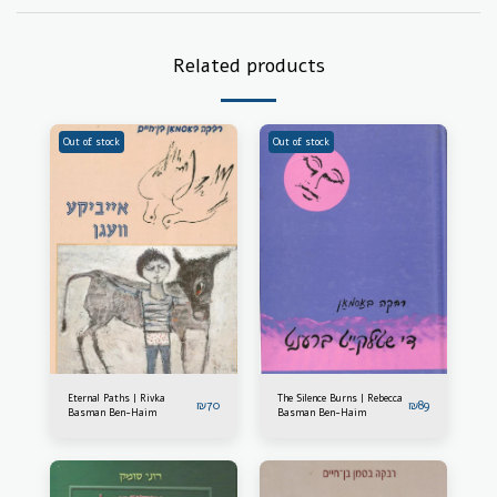
Related products
Out of stock
Out of stock
Eternal Paths | Rivka
The Silence Burns | Rebecca
₪
70
₪
89
Basman Ben-Haim
Basman Ben-Haim