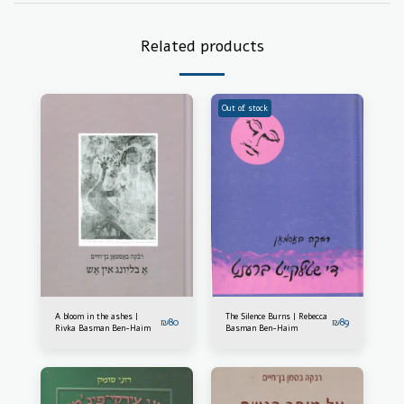
Related products
Out of stock
A bloom in the ashes |
The Silence Burns | Rebecca
₪
80
₪
89
Rivka Basman Ben-Haim
Basman Ben-Haim