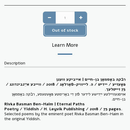
Out of stock
Learn More
Description
רבֿקה באַסמאַן בן-חיים | אייביקע וועגן
פּאָעזיע / יידיש / ה. לייוויק-פֿאַרלאַג / 2018 / ווייכע אײַנבינדונג /
.
זייטלעך
75
אויסגעוויילטע ייִדישע לידער פֿון די באַרימטע פּאָעטעסע, רבֿקה באַסמאַן
בן-חיים.
Rivka Basman Ben-Haim | Eternal Paths
Poetry / Yiddish /
H. Leyvik Publishing
/ 2018 / 75 pages.
Selected poems by the eminent poet Rivka Basman Ben-Haim in
the original Yiddish.