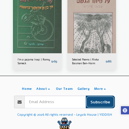
I'm a pajama Iraqi | Ronny
Selected Poems | Rivka
₪
69
₪
86
Someck
Basman Ben-Haim
Home
About
Our Team
Gallery
More
Subscribe
Copyright © 2026 All rights reserved -
Leyvik House | YIDDISH