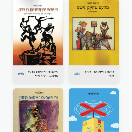
מוזעס שווייגן נישט | דניאל
אין שפּאַס, אין ערנסט און אין
₪
69
₪
80
גלאי
צווישן... | דניאל גלאי