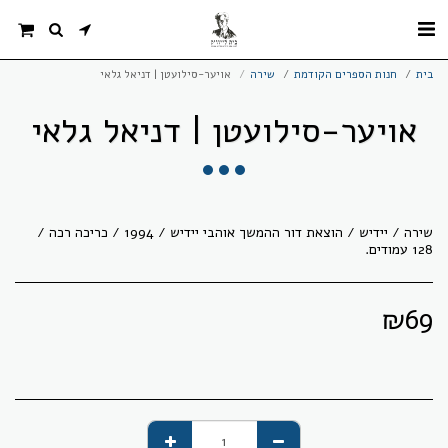
בית
חנות הספרים הקודמת
שירה
אויער-סילועטן | דניאל גלאי
אויער-סילועטן | דניאל גלאי
שירה / יידיש / הוצאת דור ההמשך אוהבי יידיש / 1994 / כריכה רכה /
128 עמודים.
₪
69