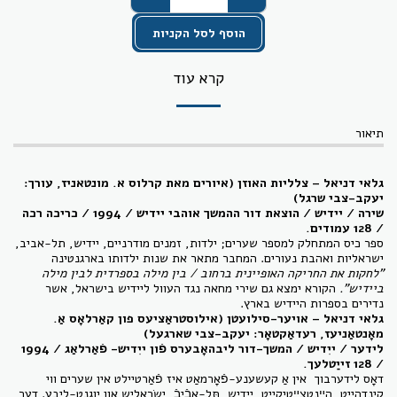
הוסף לסל הקניות
קרא עוד
תיאור
גלאי דניאל – צלליות האוזן (איורים מאת קרלוס א. מונטאניז, עורך:
יעקב-צבי שרגל)
שירה / יידיש / הוצאת דור ההמשך אוהבי יידיש / 1994 / כריכה רכה
/ 128 עמודי
ם.
ספר כיס המתחלק למספר שערים; ילדות, זמנים מודרניים, יידיש, תל-אביב,
ישראליות ואהבת נעורים. המחבר מתאר את שנות ילדותו בארגנטינה
"לחקות את החריקה האופיינית ברחוב / בין מילה בספרדית לבין מילה
ביידיש".
הקורא ימצא גם שירי מחאה נגד העוול ליידיש בישראל, אשר
נדירים בספרות היידיש בארץ.
גלאי דניאל – אויער-סילועטן (אילוסטראַציעס פון קאַרלאָס אַ.
מאָנטאַניעז, רעדאַקטאָר: יעקב-צבי שארגעל)
לידער
/ ייִדיש /
המשך-דור ליבהאָבערס פֿון ייִדיש- פֿאַרלאַג
/ 1994
/ 128
זייַטלעך
.
דאָס לידערבוך אין אַ קעשענע-פֿאָרמאַט איז פֿאַרטיילט אין שערים ווי
קינדהייט, הײַנטצײַטיקייט, ייִדיש, תּל-אָבֿיבֿ, ישׂראליש און יוגנט-ליבע. דער