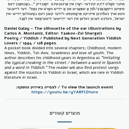
מחבר מאָלט זײַנע קינדער-יאָרן אין אַרגענטינע זאָגנדיק "...נאָכמאַכן דעם
טיפּישן דיסאָנאַנץ/פֿון אַ שפּאַניש און אַ ייִדיש וואָרט אין גאַס". דער לייענער
וועט אויך געפֿינען אייניקע פּראָטעסט-לידער קעגן דעם באַעוולטן ייִדיש-אין
ישׂראל, וועלכע זענען זעלטן אין דער ייִדישער ליטעראַטור אין לאַנד.
Daniel Galay – The silhouette of the ear (Illustrations by
Carlos A. Montaniz, Editor: Yaakov-Zvi Shergel)
Poetry / Yiddish / Published by Next Generation Yiddish
Lovers / 1994 / 128 pages.
A pocket book divided into several chapters; Childhood, modern
times, Yiddish, Tel-Aviv, Israeliness and love of youth. The
author describes his childhood years in Argentina as
"imitating
the typical creaking in the street / between a word in Spanish
and a word in Yiddish."
The reader will also find protest songs
against the injustice to Yiddish in Israel, which are rare in Yiddish
literature in Israel.
:לצפייה באירוע ההשקה / To view the launch event
https://youtu.be/yYARFCDtur0
מוצרים קשורים