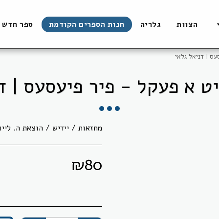
הצוות
גלריה
חנות הספרים הקודמת
ספר חדש
ס | דניאל גלאי
 א פעקל - פיר פיעסעס | ד
מחזאות / יידיש / הוצאת ה. לייוויק / 2019 / כריכה רכה / 
₪
80