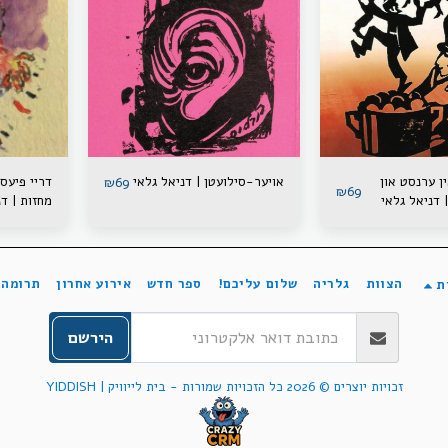
ין ערנסט און
אויער-סילועטן | דניאל גלאי
דריי פיעס
₪
69
₪
69
| דניאל גלאי
מחזות | דנ
הצוות
גלריה
שלום עליכם!
ספר חדש
אירוע אחרון
תרומה
ת
הירשם
זכויות יוצרים © 2026 כל הזכויות שמורות -
בית לייוויק | YIDDISH