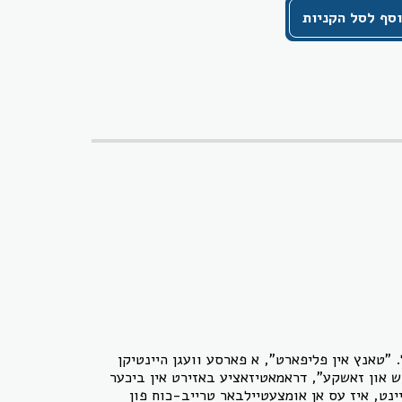
סף לסל הקניות
 "טאנץ אין פליפארט", א פארסע וועגן היינטיקן
ש און זאשקע", דראמאטיזאציע באזירט אין ביכער
ינט, איז עס אן אומצעטיילבאר טרייב-כוח פון