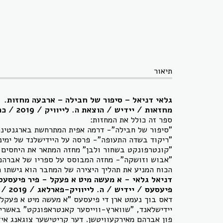
תיאור
גלאי דניאל – סיפור של חבילה – ארבעה מחזות.
מחזאות / יידיש / הוצאת ה. לייוויק / 2019 / כריכה רכה / 182 עמודים.
ספר זה כולל את המחזות:
"סיפור של חבילה"- דרמה אפית המתרחשת בארגנטינה,
"ריקוד בשדה התעופה"- פרסה על היידישלנד של ימינו
"קונטרפונקט בשחור ולבן" מחזה המתאר את היחסים ב
"אבוש וזושקה"- מחזה המבוסס על ספריו של אברהם 
הכוח המניע את תהליך היצירה של המחבר הוא גישתו ה
דניאל גלאי - א מעשה מיט א פעקל - פיר פיעסעס
פיעסעס / יידיש / ה. לייוויק-פארלאג / 2019 / סאָפטקאָווער / 182 זייַטלעך.
דאס בוך נעמט ארן די פיעסעס "א מעשה מיט א פעקל", 
יידישלאנד, "שווארץ-ווייסער קאנטראפונקט" באשרייב
פון אברהם מאירקעוויטשן. דער קריטישער צוגאנג איז 