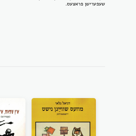
שעפערישן פראצעס.