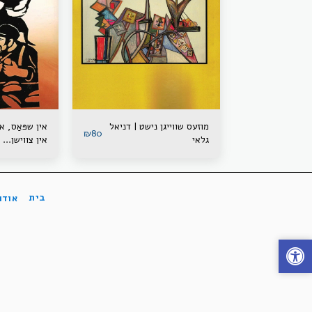
מוזעס שווייגן נישט | דניאל
אין שפּאַס, א
₪
80
גלאי
אין צווישן... 
בית
אודו