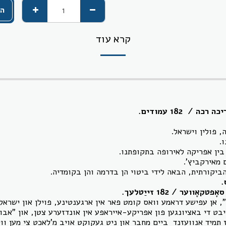
הו
קרא עוד
 פולין וישראל.
.
ין אפריקה לאירופה בתקופתנו.
מאירקביץ'.
ביקורתית, הבאה לידי ביטוי הן בדרמה והן בקומדיה.
.
אן עפישע דראמע וואס קומט פאר אין ארגענטינע, פוילן און ישראל.
ט די באציונגען פון אפריקע-אייראפע אין אונדזערע צטן, און "אבו
תמיד אנוועזנד ביים מחבר און ניט געקוקט אויב מ'לאכט צי מען ווי