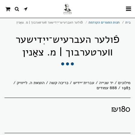
בית
חנות הספרים הקודמת
פֿולער העברעיש־ייִדישער װערטערבוך | מ. צאַנין
פֿולער העברעיש־ייִדישער
װערטערבוך | מ. צאַנין
מילונים / יד שנייה / עברית־יידיש / כריכה קשה / הוצאת ה. לייוויק /
1983 / 888 עמודים
₪
180