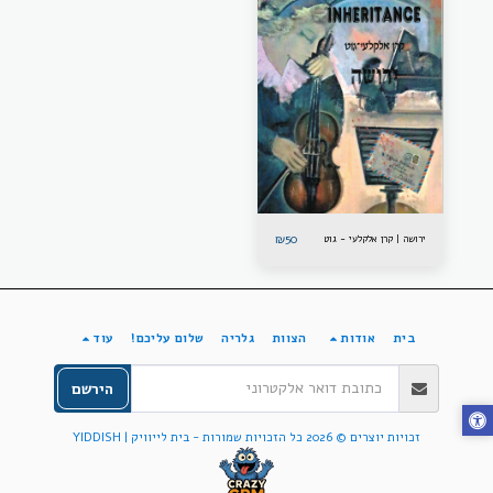
₪
50
ירושה | קרן אלקלעי - גוט
בית
אודות
הצוות
גלריה
שלום עליכם!
עוד
הירשם
זכויות יוצרים © 2026 כל הזכויות שמורות -
בית לייוויק | YIDDISH