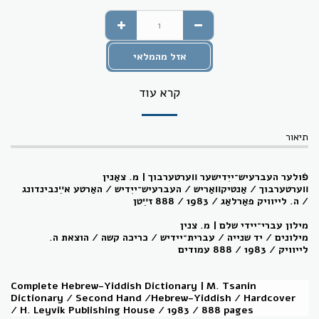
אזל מהמלאי
קרא עוד
תיאור
פֿולער העברעיש־ייִדישער װערטערבוך |
מ. צאַנין
װ
ערטערבוך
/ אַנטיקװאַריש
/
העברעיש
־ייִ
דיש
/ האַרטע אײַנבינדונג
/
ה. לייוויק פאַרלאַג
/ 1983 /
888
זײַטן
מילון עברי־
יידי שלם | מ. צנין
מילונים
/
יד שנייה
/
עברית־
יידיש
/
כריכה ק
שה
/
הוצאת ה.
לייוויק
/ 1983
/
888 עמודים
Complete Hebrew-Yiddish Dictionary | M. Tsanin
Dictionary / Second Hand /Hebrew-Yiddish / Hardcover
/
H. Leyvik Publishing House
/ 1983 / 888
pages