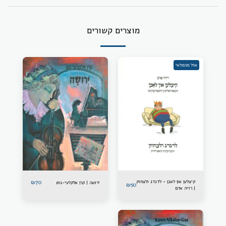
מוצרים קשורים
אזל מהמלאי
קיצלען און לאכן - לדגדג ולצחוק
70
₪
ירושה | קרן אלקלעי-גוט
₪
50
| רזיה אדם