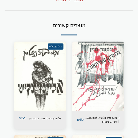
מוצרים קשורים
אזל מהמלאי
הינטער מײַן בלוטיקן פֿאָרהאַנג...
60
₪
אַלײנזײַנקײט | משה ברנשטיין
₪
60
| משה ברנשטיין