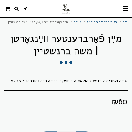
בית
חנות הספרים הקודמת
שירה
מײַן פֿאַרברענטער װײַנגאָרטן | משה ברנשטיין
מײַן פֿאַרברענטער װײַנגאָרטן
| משה ברנשטיין
שירה ואיורים / יידיש / הוצאת ה.לייוויק / כריכה רכה (חוברת) / 18 עמ'
₪
60