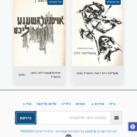
אזל מהמלאי
אזל מהמלאי
60
₪
אױסגעלאָשענע ליכט | משה
אַמאָליקער ניגון | משה ברנשטיין
₪
60
ברנשטיין
בית
אודות
הצוות
גלריה
שלום עליכם!
עוד
הירשם
זכויות יוצרים © 2026 כל הזכויות שמורות -
בית לייוויק | YIDDISH