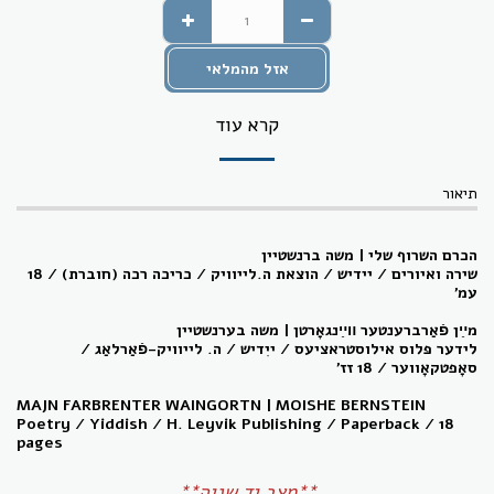
אזל מהמלאי
קרא עוד
תיאור
הכרם השרוף שלי | משה ברנשטיין
שירה ואיורים / יידיש / הוצאת ה.לייוויק / כריכה רכה (חוברת) / 18
עמ'
מײַן פֿאַרברענטער װײַנגאָרטן
| משה בערנשטיין
לידער פּלוס אילוסטראציעס / ייִדיש / ה. לייוויק-פֿאַרלאַג /
סאָפטקאָווער / 18 זז'
MAJN FARBRENTER WAINGORTN | MOISHE BERNSTEIN
Poetry /
Yiddish / H. Leyvik Publishing /
Paperback / 18
pages
**מצב יד שניה**