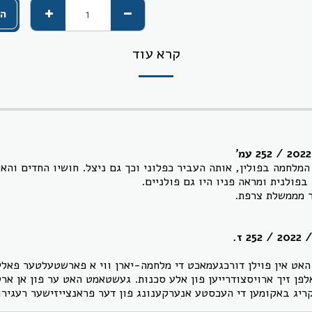
הו
קרא עוד
מלחמה בפולין, אותה העביר כפלוני וכך גם ניצל. חושיו החדים והאי
ולנית ומראה פניו היו גם פולניים.
ר מממשלת צרפת.
 /
2022 / 252 ז
.
האט אין פוילן דורכגעמאכט די מלחמה-יארן ווי א פארשטעלטער פאליא
אלפן זיך ארויסצודרייען פון אלע סכנות. געשטאמט האט ער פון אן 
ן קריג באקומען די העכסטע אנערקענונג פון דער פראנצייזישער רעגירו