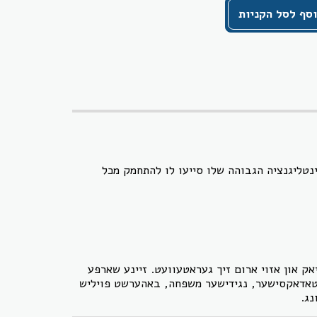
סף לסל הקניות
נטליגנציה הגבוהה שלו סייעו לו להתחמק מכל
ק און אזוי ארום זיך געראטעוועט. זיינע שארפע
ארטאדאקסישער, נגידישער משפחה, באהערשט פויליש
נג.