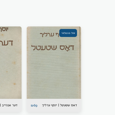
אזל מהמלאי
דאס שטעטל | יוסף ערליך
דער אנהייב |
₪
69