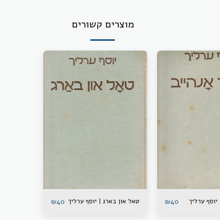
מוצרים קשורים
 יוסף ערליך
טאל און בארג | יוסף ערליך
₪
40
₪
40