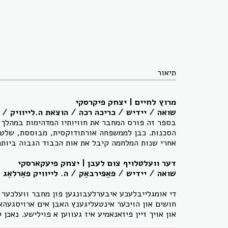
תיאור
מרוץ לחיים | יצחק פיקרסקי
שואה / יידיש / כריכה רכה / הוצאת ה.לייוויק / 2022 / 252 עמ'
בספר זה פורס המחבר את חוויותיו המדהימות במהלך ה
הסכנות. כבן לממשפחה אורתודוקסית, מבוססת, שלט בפ
אחרי שנות המלחמה קיבל את אות הכבוד הגבוה ביות
דער וועלטלויף צום לעבן
| יצחק
פיעקארסקי
שואה / יידיש /
ּפאַפּירבאַק / ה. לייוויק פאַרלאַג
די אומגלייבלעכע איבערלעבונגען פון מחבר וועלכער 
חושים און הויכער אינטעליגענץ האבן אים ארויסגעה
און אויך זיין פיזאנאמיע איז געווען א פוילישע. נאכ