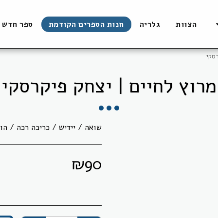
הצוות
גלריה
חנות הספרים הקודמת
ספר חדש
רסקי
מרוץ לחיים | יצחק פיקרסקי
שואה / יידיש / כריכה רכה / הוצאת ה.לייו
₪
90