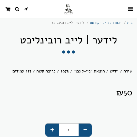
בית
חנות הספרים הקודמת
לידער | לייב רובינליכט
לידער | לייב רובינליכט
שירה / יידיש / הוצאת "ניי-לעבן" / 1973 / כריכה קשה / 113 עמודים
₪
50