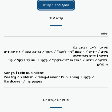
הוסף לסל הקניות
קרא עוד
תיאור
שירים | לייב רובינליכט
שירה / יידיש / הוצאת "ניי-לעבן" / 1973 / כריכה קשה / 113 עמודים
לידער | לייב רובינליכט
לידער / יידיש / פארלאג "ניי-לעבן" / 1973 / שווער דעקל / 113
זייַטלעך
Songs | Leib Rubinlicht
Poetry / Yiddish / "Nay-Leven" Publishing / 1973 /
Hardcover / 113 pages
מוצרים קשורים