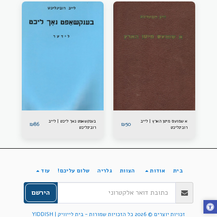
א שמועס מיטן הארץ | לייב
בענקשאפט נאך ליכט | לייב
₪
86
₪
50
רובינליכט
רובינליכט
בית
אודות
הצוות
גלריה
שלום עליכם!
עוד
הירשם
זכויות יוצרים © 2026 כל הזכויות שמורות -
בית לייוויק | YIDDISH