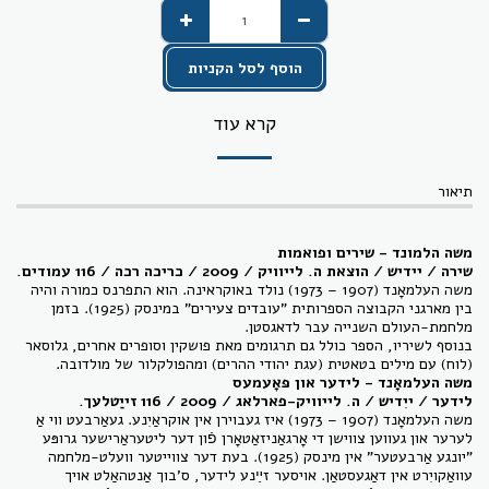
הוסף לסל הקניות
קרא עוד
תיאור
משה הלמונד - שירים ופואמות
שירה
/ יידיש / הוצאת ה. לייוויק / 2009 / כריכה רכה / 116 עמודים.
משה העלמאָנד (1907 – 1973) נולד באוקראינה. הוא התפרנס כמורה והיה
בין מארגני הקבוצה הספרותית "עובדים צעירים" במינסק (1925). בזמן
מלחמת-העולם השנייה עבר לדאגסטן.
בנוסף לשיריו, הספר כולל גם תרגומים מאת פושקין וסופרים אחרים, גלוסאר
(לוח) עם מילים בטאטית (עגת יהודי ההרים) ומהפולקלור של מולדובה.
משה העלמאָנד - לידער און פּאָעמעס
לידער / ייִדיש / ה. לייוויק-פארלאג / 2009 / 116
זייַטלעך
.
משה העלמאָנד (1907 – 1973) איז געבוירן אין אוקראַיִנע. געאַרבעט ווי אַ
לערער און געווען צווישן די אָרגאַניזאַטאָרן פֿון דער ליטעראַרישער גרופּע
"יונגע אַרבעטער" אין מינסק (1925). בעת דער צווייטער וועלט-מלחמה
עוואַקויִרט אין דאַגעסטאַן. אויסער זײַנע לידער, ס'בוך אַנטהאַלט אויך