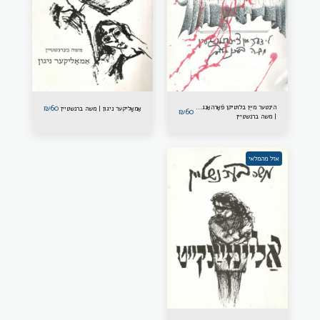
הינטער מײַן בלוטיקן פֿאָרהאַנג...
60
₪
אַמאָליקער ניגון | משה ברנשטיין
₪
60
| משה ברנשטיין
אזל מהמלאי