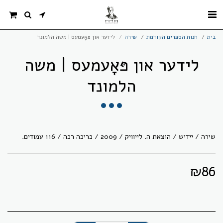
בית
חנות הספרים הקודמת
שירה
לידער און פּאָעמעס | משה הלמונד
לידער און פּאָעמעס | משה
הלמונד
שירה / יידיש / הוצאת ה. לייוויק / 2009 / כריכה רכה / 116 עמודים.
₪
86