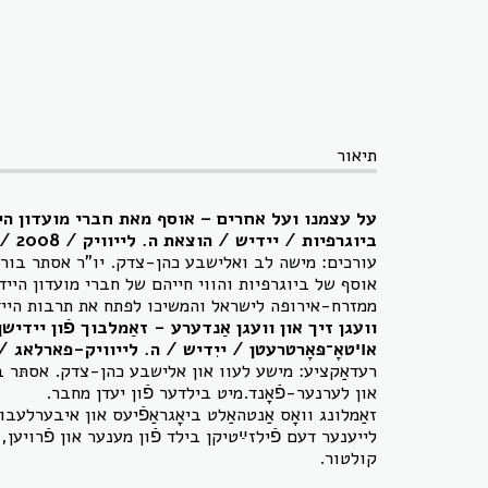
תיאור
על עצמנו ועל אחרים – אוסף מאת חברי מועדון הי
ביוגרפיות / יידיש /
הוצאת ה. לייוויק
/ 2008 / כריכה רכה / 288 עמודים.
עורכים: מישה לב ואלישבע כהן-צדק. יו"ר אסתר בורנ
אוסף של ביוגרפיות והווי חייהם של חברי מועדון הי
ממזרח-אירופה לישראל והמשיכו לפתח את תרבות היי
וועגן זיך און וועגן אַנדערע - זאַמלבוך פֿון יידיש
אױטאָ־פּאָרטרעטן
/ ייִדיש / ה. לייוויק-פארלאג / 2008 / 288 זייַטלעך
רעדאַקציע: מישע לעוו און אלישבע כהן-צדק. אסתּר באָ
און לערנער-פֿאָנד.מיט בילדער פֿון יעדן מחבר.
זאַמלונג וואָס אַנטהאַלט ביאָגראַפֿיעס און איבערלעבונג
לייענער דעם פֿילזײַטיקן בילד פֿון מענער און פֿרויען,
קולטור.