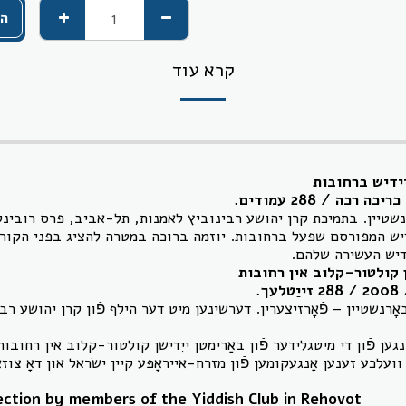
הו
קרא עוד
ידיש ברחובות
שטיין. בתמיכת קרן יהושע רבינוביץ לאמנות, תל-אביב, פרס רובינלי
ידיש המפורסם שפעל ברחובות. יוזמה ברוכה במטרה להציג בפני הקור
דיש העשירה שלהם.
ן קולטור-קלוב אין רחובות
.
רנשטיין – פֿאָרזיצערין. דערשינען מיט דער הילף פֿון קרן יהושע רב
ען פֿון די מיטגלידער פֿון באַרימטן ייִדישן קולטור-קלוב אין רחובות
 וועלכע זענען אָנגעקומען פֿון מזרח-אייראָפּע קיין ישׂראל און דאָ צוז
ection by members of the Yiddish Club in Rehovot