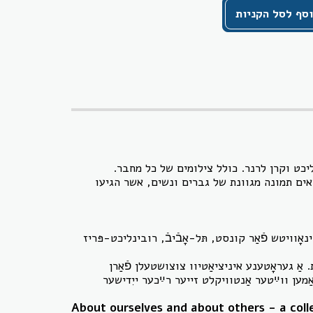
סף לסל הקניות
כט וקרן לרנר. כולל צילומים של כל מחבר.
אים תמונה מגוונת של גברים ונשים, אשר הגיעו
ינאָוויטש פֿאַר קונסט, תּל-אָבֿיבֿ, רובינליכט-פּריז
. אַ געראָטענע איניציאַטיוו צוצושטעלן פֿאַרן
אַמען ווײַטער אַנטוויקלט זייער רײַכער ייִדישער
About ourselves and about others - a coll