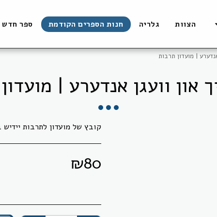
הצוות
גלריה
חנות הספרים הקודמת
ספר חדש
 אנדערע | מועדון תרבות
יך און וועגן אנדערע | מועדון
קובץ של מועדון לתרבות יידיש ברחובות, 2008 / כריכה ר
₪
80