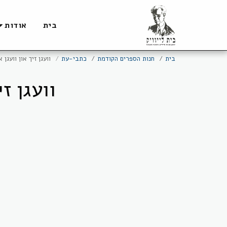
בית
אודות
בית
חנות הספרים הקודמת
כתבי-עת
וועגן זיך און וועגן
וועגן ז