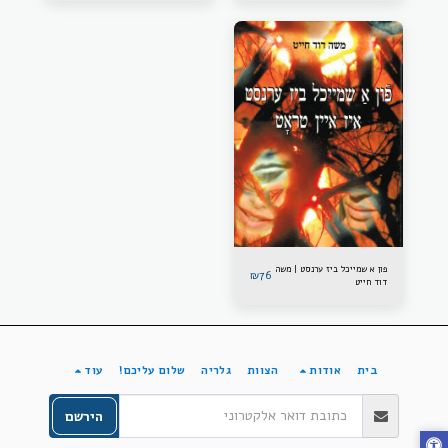
פון א שמייכל ביז ערנסט | משה
₪
76
דוד חייט
בית
אודות
הצוות
גלריה
שלום עליכם!
עוד
הירשם