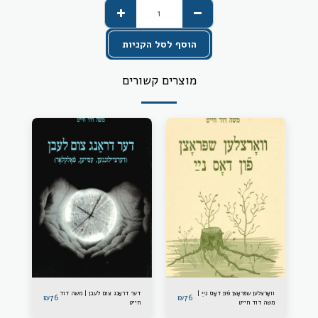
הוסף לסל הקניות
מוצרים קשורים
וואָרצלען שפּראָצן פֿון דאָס נײַ |
דער דראַנג צום לעבן | משה דוד
₪
76
₪
76
משה דוד חייט
חייט