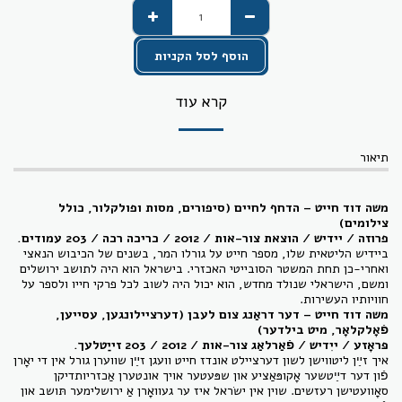
הוסף לסל הקניות
קרא עוד
תיאור
משה דוד חייט – הדחף לחיים (סיפורים, מסות ופולקלור, כולל
צילומים)
פרוזה / יידיש / הוצאת צור-אות / 2012 / כריכה רכה / 203 עמודי
ם.
ביידיש הליטאית שלו, מספר חייט על גורלו המר, בשנים של הכיבוש הנאצי
ואחרי-כן תחת המשטר הסובייטי האכזרי. בישראל הוא היה לתושב ירושלים
ומשם, הישראלי שנולד מחדש, הוא יכול היה לשוב לכל פרקי חייו ולספר על
חוויותיו העשירות.
משה דוד חייט – דער דראַנג צום לעבן (דערציילונגען, עסייען,
פֿאָלקלאָר, מיט בילדער)
פּראָזע / ייִדיש /
פֿאַרלאַג צור-אות
/ 2012 / 203
זייַטלעך
.
איך זײַן ליטווישן לשון דערציילט אונדז חייט וועגן זײַן שווערן גורל אין די יאָרן
פֿון דער דײַטשער אָקופּאַציע און שפּעטער אויך אונטערן אַכזריותדיקן
סאָוועטישן רעזשים. שוין אין ישׂראל איז ער געוואָרן אַ ירושלימער תּושב און