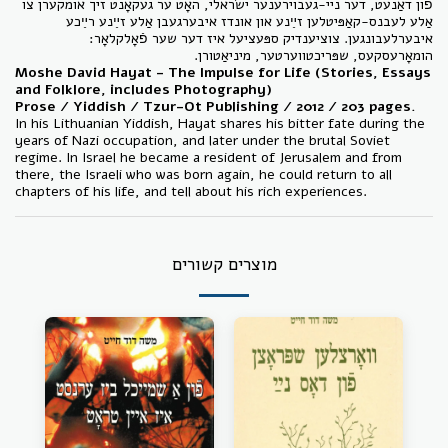
פֿון דאַנעט, דער ניי-געבוירענער ישׂראלי, האָט ער געקאָנט זיך אומקערן צו
אַלע לעבנס-קאַפּיטלען זײַנע און אונדז איבערגעבן אַלע זײַנע רײַכע
איבערלעבונגען. צוציענדיק ספּעציעל איז דער שער פֿאָלקלאָר:
הומאָרעסקעס, שפּריכטווערטער, מיניאַטורן.
Moshe David Hayat - The Impulse for Life (Stories, Essays
and Folklore, includes Photography)
Prose / Yiddish / Tzur-Ot Publishing / 2012 / 203 pages.
In his Lithuanian Yiddish, Hayat shares his bitter fate during the
years of Nazi occupation, and later under the brutal Soviet
regime. In Israel he became a resident of Jerusalem and from
there, the Israeli who was born again, he could return to all
chapters of his life, and tell about his rich experiences.
מוצרים קשורים