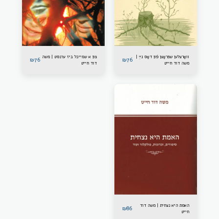
וואָרצלען שפּראָצן פֿון דאָס נײַ |
פון א שמייכל ביז ערנסט | משה
₪
76
₪
76
משה דוד חייט
דוד חייט
האמת היא נצחית | משה דוד
₪
86
חייט