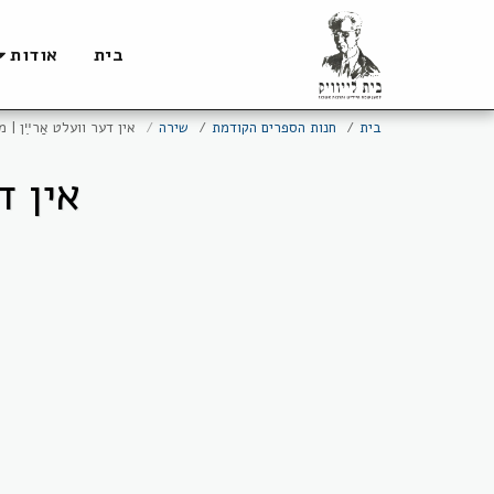
בית
אודות
בית
חנות הספרים הקודמת
שירה
אין דער וועלט אַרײַן | מ
אין ד