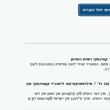
סף לסל הקניות
 סתם. המשורר שוזר לשון עסיסית במטבעות לשון
רב.
לידערבוך אויך מיטן מחברס קאָמפּאָזיציעס פֿאַר קלאַוויר / ייִדיש / ה. לייוויק-פֿאַרלאַג / סאָפטקאָווער / 2022 / 122 זז' / אילוסטראַציעס: ליאוניד קאַמינסקי און
 אין דער וועלט פֿון קלאַנגען און סתּם אין דער
יקער וועלט. אויך ס'לעבן אין ישׂראל פֿאַרנעמט דאָ אַ