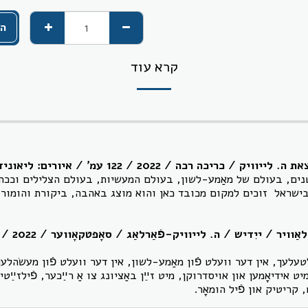
הו
קרא עוד
/ 122 עמ' / איורים: ליאוניד קמינסקי ושוש ווסרמן
ים, בעולם של מאַמע-לשון, בעולם המעשיות, בעולם הצלילים וככה
 בישראל זוכים למקום מכובד כאן והוא מוצג באהבה, ביקורת והומור 
טעלעך, אין דער וועלט פֿון מאַמע-לשון, אין דער וועלט פֿון מעשׂהלעך,
 מיט אידיאָמען און אויסדרוקן, מיט זײַן באַציונג צו אַ רײַכער, פֿילזײַט
, קריטיק און פֿיל הומאָר.