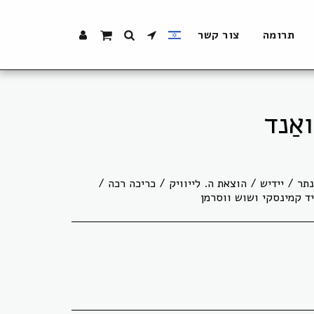
תרומה
צור קשר
אַנד
ר / יידיש / הוצאת ה. לייוויק / כריכה רכה /