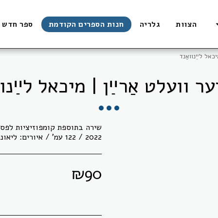
הצוות
גלריה
חנות הספרים הקודמת
ספר חדש
יכאל לײַנוואַנד
ער וועלט אַרײַן | מיכאל לײַנוו
שירה בתוספת קומפוזיציות לפסנת
2022 / 122 עמ' / איורים: ליאוניד קמינסקי ושוש ווסרמן
₪
90