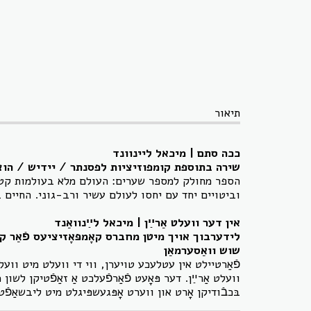
תיאור
ככה סתם | מיכאל ליינוונד
שירה בתוספת קומפוזיציות לפסנתר / יידיש / הוצאת ה. לייוויק / כריכה רכה / 2022 
הספר מחולק למספר שערים: העולם מלא בעולמות קטנ
וביטויים יחד עם יחסו לעולם עשיר ורב-גוני. החיים
אין דער וועלט אַרײַן | מיכאל לײַנוואַנד
שוש וואַסערמאַן
פֿאַרטיילט אין עטלעכע טויערן, ווי די וועלט מיט וועל
וועלט אַרײַן. דער פּאָעט פֿאַרפֿעלכט אַ זאַפֿטיקן לשון
בּכבֿודיקן אָרט און ווערט אָפּגעשפּיגלט מיט ליבשאַפֿט