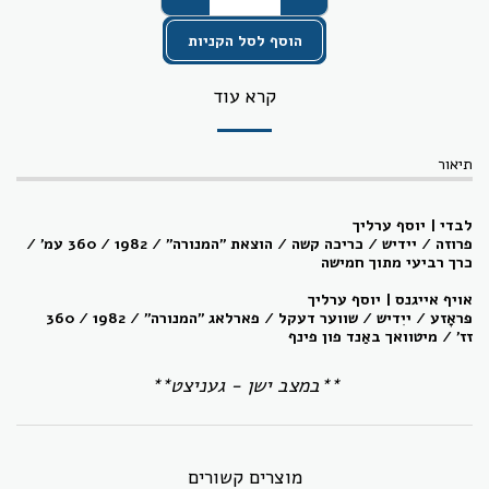
הוסף לסל הקניות
קרא עוד
תיאור
לבדי
| יוסף ערליך
פרוזה / יידיש / כריכה קשה / הוצאת "המנורה" / 1982 / 360 עמ' /
כרך רביעי מתוך חמישה
אויף אייגנס | יוסף ערליך
פּראָזע /
ייִדיש
/
שווער דעקל
/ פארלאג "המנורה" / 1982 / 360
זז'
/ מיטוואך באַנד פון פינף
**במצב ישן - געניצט**
מוצרים קשורים