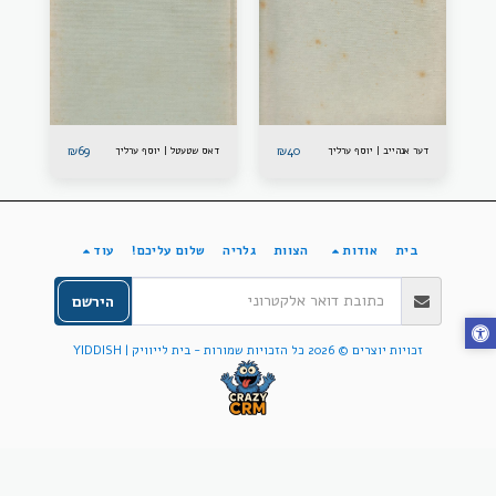
₪
69
₪
40
דער אנהייב | יוסף ערליך
דאס שטעטל | יוסף ערליך
בית
אודות
הצוות
גלריה
שלום עליכם!
עוד
הירשם
זכויות יוצרים © 2026 כל הזכויות שמורות -
בית לייוויק | YIDDISH