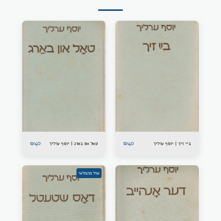
₪
40
₪
40
ביי זיך | יוסף ערליך
טאל און בארג | יוסף ערליך
אזל מהמלאי