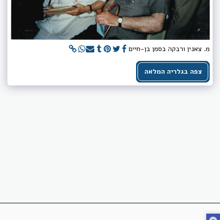
מ. צאנין ורבקה בסמן בן-חיים
צפה בגלריה המלאה